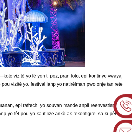
ote vizitè yo fè yon ti poz, pran foto, epi kontinye vwayaj
ou vizitè yo, festival lanp yo natirèlman pwolonje tan rete
èmanan, epi rafrechi yo souvan mande anpil reenvestisman.
 yo fèt pou yo ka itilize ankò ak rekonfigire, sa ki pèmèt