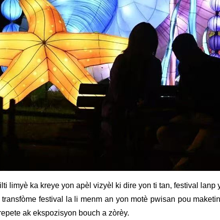
i limyè ka kreye yon apèl vizyèl ki dire yon ti tan, festival lanp 
ki transfòme festival la li menm an yon motè pwisan pou maket
t repete ak ekspozisyon bouch a zòrèy.