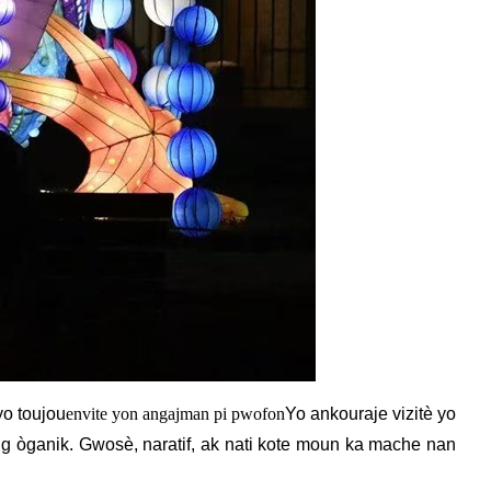
yo toujou
envite yon angajman pi pwofon
Yo ankouraje vizitè yo
ing òganik. Gwosè, naratif, ak nati kote moun ka mache nan