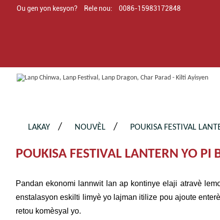
Ou gen yon kesyon?
Rele nou:
0086-15983172848
LAKAY
NOUVÈL
POUKISA FESTIVAL LANT
POUKISA FESTIVAL LANTERN YO PI
Pandan ekonomi lannwit lan ap kontinye elaji atravè lem
enstalasyon eskilti limyè yo lajman itilize pou ajoute ente
retou komèsyal yo.