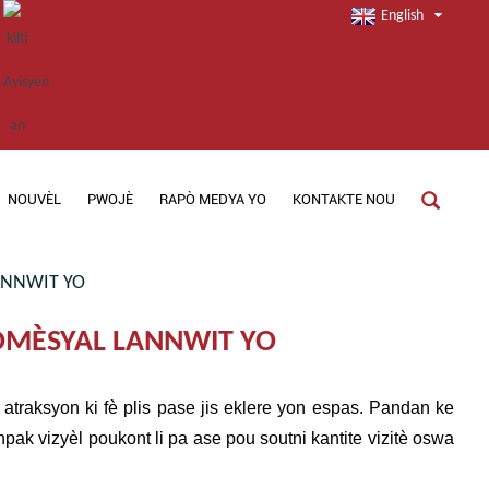
English
NOUVÈL
PWOJÈ
RAPÒ MEDYA YO
KONTAKTE NOU
LANNWIT YO
KOMÈSYAL LANNWIT YO
traksyon ki fè plis pase jis eklere yon espas. Pandan ke
npak vizyèl poukont li pa ase pou soutni kantite vizitè oswa