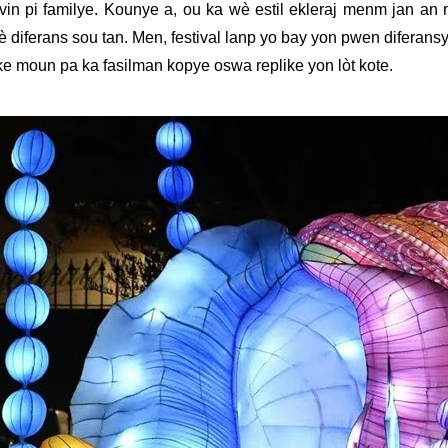
vin pi familye. Kounye a, ou ka wè estil ekleraj menm jan an 
yo fè diferans sou tan. Men, festival lanp yo bay yon pwen difera
ke moun pa ka fasilman kopye oswa replike yon lòt kote.