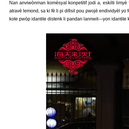
Nan anviwònman komèsyal konpetitif jodi a, eskilti limyè 
atravè lemond, sa ki fè li pi difisil pou pwojè endividyèl 
kote pwòp idantite distenk li pandan lannwit—yon idantite 