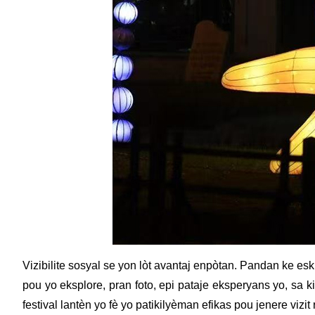
Vizibilite sosyal se yon lòt avantaj enpòtan. Pandan ke eskilt
pou yo eksplore, pran foto, epi pataje eksperyans yo, sa 
festival lantèn yo fè yo patikilyèman efikas pou jenere vizi