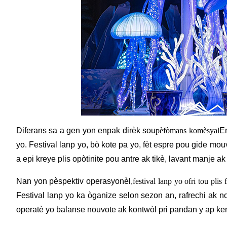
Diferans sa a gen yon enpak dirèk sou
pèfòmans komèsyal
En
yo. Festival lanp yo, bò kote pa yo, fèt espre pou gide mo
a epi kreye plis opòtinite pou antre ak tikè, lavant manje
Nan yon pèspektiv operasyonèl,
festival lanp yo ofri tou plis f
Festival lanp yo ka òganize selon sezon an, rafrechi ak n
operatè yo balanse nouvote ak kontwòl pri pandan y ap kenb