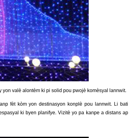
bay yon valè alontèm ki pi solid pou pwojè komèsyal lannwit.
 lanp fèt kòm yon destinasyon konplè pou lannwit. Li bati
espasyal ki byen planifye. Vizitè yo pa kanpe a distans ap