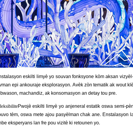
stalasyon eskilti limyè yo souvan fonksyone kòm aksan vizyèl—k
uvman epi ankouraje eksplorasyon. Avèk zòn tematik ak wout klè p
 ak bwason, machandiz, ak konsomasyon an detay tou pre.
leksibilite
Pwojè eskilti limyè yo anjeneral estatik oswa semi-p
ouvo tèm, oswa mete ajou pasyèlman chak ane. Enstalasyon lanp
e eksperyans lan fre pou vizitè ki retounen yo.