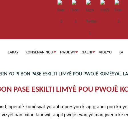
LAKAY
KONSÈNAN NOU
PWODWI
GALRI
VIDEYO
KA
ERN YO PI BON PASE ESKILTI LIMYÈ POU PWOJÈ KOMÈSYAL 
 BON PASE ESKILTI LIMYÈ POU PWOJÈ 
ond, operatè komèsyal yo anba presyon k ap grandi pou kreye a
rè vizyèl nan mitan lannwit, anpil pwojè evantyèlman jwenn ke e