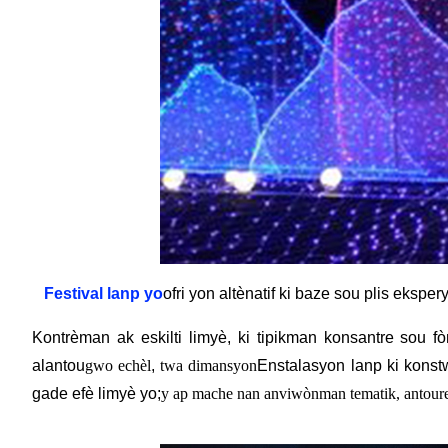
Festival lanp yo
ofri yon altènatif ki baze sou plis ekspe
Kontrèman ak eskilti limyè, ki tipikman konsantre sou fò
alantou
gwo echèl
,
twa dimansyon
Enstalasyon lanp ki konstw
gade efè limyè yo;
y ap mache nan anviwònman tematik, antoure p