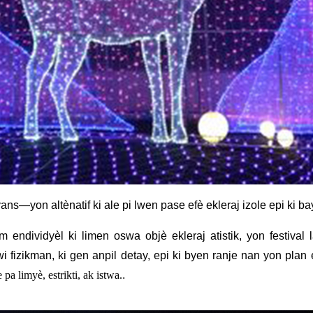
ryans—yon altènatif ki ale pi lwen pase efè ekleraj izole epi ki 
m endividyèl ki limen oswa objè ekleraj atistik, yon festival
i fizikman, ki gen anpil detay, epi ki byen ranje nan yon plan 
a limyè, estrikti, ak istwa.
.