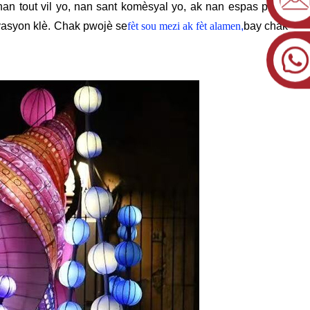
nan tout vil yo, nan sant komèsyal yo, ak nan espas piblik
nsyasyon klè. Chak pwojè se
fèt sou mezi ak fèt alamen
,
bay chak