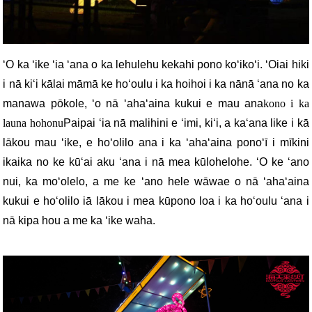
ʻO ka ʻike ʻia ʻana o ka lehulehu kekahi pono koʻikoʻi. ʻOiai hiki
i nā kiʻi kālai māmā ke hoʻoulu i ka hoihoi i ka nānā ʻana no ka
manawa pōkole, ʻo nā ʻahaʻaina kukui e mau ana
kono i ka
launa hohonu
Paipai ʻia nā malihini e ʻimi, kiʻi, a kaʻana like i kā
lākou mau ʻike, e hoʻolilo ana i ka ʻahaʻaina ponoʻī i mīkini
ikaika no ke kūʻai aku ʻana i nā mea kūlohelohe. ʻO ke ʻano
nui, ka moʻolelo, a me ke ʻano hele wāwae o nā ʻahaʻaina
kukui e hoʻolilo iā lākou i mea kūpono loa i ka hoʻoulu ʻana i
nā kipa hou a me ka ʻike waha.