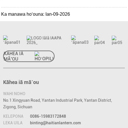
Ka manawa hoʻouna: Ian-09-2026
KĀHEA IĀ
MĀ˚OU
Kāhea iā mā˚ou
WAHI NOHO
No.1 Xingyuan Road, Yantan Industrial Park, Yantan District,
Zigong, Sichuan
KELEPONA
0086-15983172848
LEKA UILA
binting@haitianlantern.com