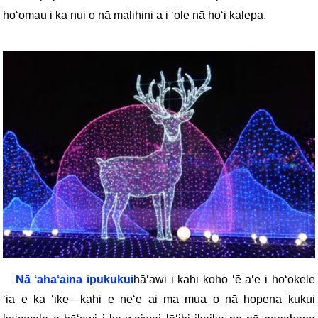
hoʻomau i ka nui o nā malihini a i ʻole nā ​​​​hoʻi kalepa.
Nā ʻahaʻaina ipukukui
hāʻawi i kahi koho ʻē aʻe i hoʻokele
ʻia e ka ʻike—kahi e neʻe ai ma mua o nā hopena kukui