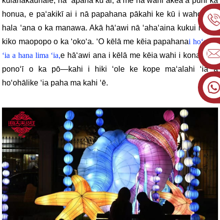
kūlanakauhale, nā ʻāpana kūʻai, a me nā wahi ākea a puni ka
honua, e paʻakikī ai i nā papahana pākahi ke kū i waho i ka
hala ʻana o ka manawa. Akā hāʻawi nā ʻahaʻaina kukui i kahi
kiko maopopo o ka ʻokoʻa. ʻO kēlā me kēia papahana
i hoʻolālā
ʻia a hana lima ʻia
,
e hāʻawi ana i kēlā me kēia wahi i kona ʻano
ponoʻī o ka pō—kahi i hiki ʻole ke kope maʻalahi ʻia a
hoʻohālike ʻia paha ma kahi ʻē.