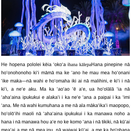
He hopena pololei kēia ʻokoʻa i
hana kālepa
Hana pinepine nā
hoʻonohonoho kiʻi māmā ma ke ʻano he mau mea hoʻonani
ʻike maka—nā wahi e hoʻomaha iki ai nā malihini, e kiʻi i nā
kiʻi, a neʻe aku. Ma ka ʻaoʻao ʻē aʻe, ua hoʻolālā ʻia nā
ʻahaʻaina ipukukui e alakaʻi i ka neʻe ʻana a paipai i ka ʻimi
ʻana. Me nā wahi kumuhana a me nā ala mākaʻikaʻi maopopo,
hoʻolōʻihi maoli nā ʻahaʻaina ipukukui i ka manawa noho a
hana i nā manawa hou aʻe no ke komo ʻana i nā tikiki, nā kūʻai
meaʻai a me nā mea inu, nā waiwai kūʻai, a me ka hoʻohana