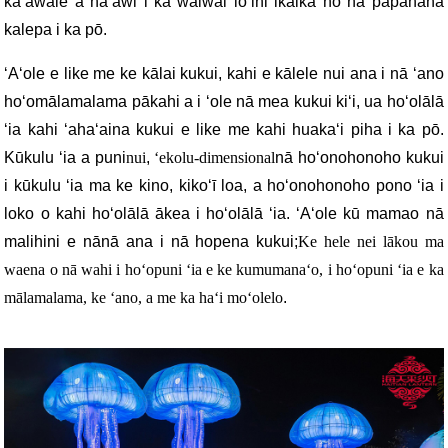
kaʻawale a hāʻawi i ka waiwai lōʻihi ikaika no nā papahana
kalepa i ka pō.
ʻAʻole e like me ke kālai kukui, kahi e kālele nui ana i nā ʻano
hoʻomālamalama pākahi a i ʻole nā ​​​​mea kukui kiʻi, ua hoʻolālā
ʻia kahi ʻahaʻaina kukui e like me kahi huakaʻi piha i ka pō.
Kūkulu ʻia a puni
nui
,
ʻekolu-dimensional
nā hoʻonohonoho kukui
i kūkulu ʻia ma ke kino, kikoʻī loa, a hoʻonohonoho pono ʻia i
loko o kahi hoʻolālā ākea i hoʻolālā ʻia. ʻAʻole kū mamao nā
malihini e nānā ana i nā hopena kukui;
Ke hele nei lākou ma
waena o nā wahi i hoʻopuni ʻia e ke kumumanaʻo, i hoʻopuni ʻia e ka
mālamalama, ke ʻano, a me ka haʻi moʻolelo
.