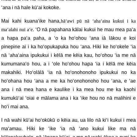
ʻana i nā hale kūʻai kokoke.
Mai kahi kuanaʻike hana,
hāʻawi pū nā ʻahaʻaina kukui i ka
maʻalahi nui aʻe
. ʻO nā papahana kālai kukui he mau mea paʻa
a hapa paʻa paha, a ʻo ka hoʻohou ʻana iā lākou e koi
pinepine ai i ka hoʻopukapuka hou ʻana. Hiki ke hoʻokele ʻia
nā ʻahaʻaina ipukukui i kēlā me kēia kau, hoʻohou ʻia me nā
kumumanaʻo hou, a i ʻole hoʻohou hapa ʻia i kēlā me kēia
makahiki. Hoʻolālā ʻia nā hoʻonohonoho ipukukui no ka
hoʻohana hou ʻana a me ka hoʻonohonoho hou ʻana, e ʻae
ana i nā mea hana e kaulike i ka mea hou me ka kaohi
kumukūʻai ʻoiai e mālama ana i ka ʻike hou no nā malihini e
hoʻi mai ana.
I nā wahi kūʻai hoʻokūkū o kēia au, ua lilo nā kiʻi kukui i mea
maʻamau. Hiki ke ʻike ʻia nā ʻano kukui like ma nā