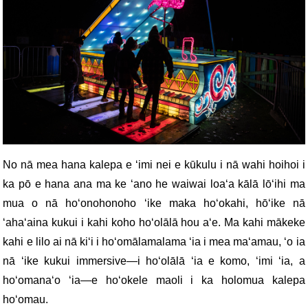
No nā mea hana kalepa e ʻimi nei e kūkulu i nā wahi hoihoi i
ka pō e hana ana ma ke ʻano he waiwai loaʻa kālā lōʻihi ma
mua o nā hoʻonohonoho ʻike maka hoʻokahi, hōʻike nā
ʻahaʻaina kukui i kahi koho hoʻolālā hou aʻe. Ma kahi mākeke
kahi e lilo ai nā kiʻi i hoʻomālamalama ʻia i mea maʻamau, ʻo ia
nā ʻike kukui immersive—i hoʻolālā ʻia e komo, ʻimi ʻia, a
hoʻomanaʻo ʻia—e hoʻokele maoli i ka holomua kalepa
hoʻomau.