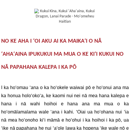
NO KE AHA I ʻOI AKU AI KA MAIKAʻI O NĀ
ʻAHAʻAINA IPUKUKUI MA MUA O KE KIʻI KUKUI NO
NĀ PAPAHANA KALEPA I KA PŌ
I ka hoʻomau ʻana o ka hoʻokele waiwai pō e hoʻonui ana ma
ka honua holoʻokoʻa, ke kaomi nui nei nā mea hana kalepa e
hana i nā wahi hoihoi e hana ana ma mua o ka
hoʻomālamalama wale ʻana i kahi. ʻOiai ua hoʻohana nui ʻia
nā mea hoʻonoho kiʻi māmā e hoʻohui i ka hoihoi i ka pō, ua
ʻike nā papahana he nui ʻaʻole lawa ka hopena ʻike wale nō e