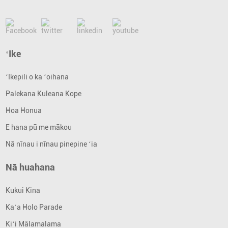
ʻIke
ʻIkepili o ka ʻoihana
Palekana Kuleana Kope
Hoa Honua
E hana pū me mākou
Nā nīnau i nīnau pinepine ʻia
Nā huahana
Kukui Kina
Kaʻa Holo Parade
Kiʻi Mālamalama