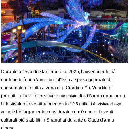
Durante a festa di e lanterne di u 2025, l'avvenimentu hà
cuntribuitu à una
Aumentu di 45%
in a spesa generale di i
cunsumatori in tutta a zona di u Giardinu Yu. Vendite di
prudutti culturali è creativi
hè aumentatu di 80%
annu dopu annu.
U festivale riceve attualmente
più chè
5 milioni di visitatori ogni
annu
, è hè largamente cunsideratu cum'è unu di l'eventi
culturali più stabiliti in Shanghai durante u Capu d'annu
cinese.