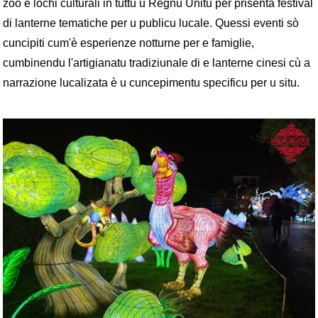
zoo è lochi culturali in tuttu u Regnu Unitu per prisentà festival
di lanterne tematiche per u publicu lucale. Quessi eventi sò
cuncipiti cum'è esperienze notturne per e famiglie,
cumbinendu l'artigianatu tradiziunale di e lanterne cinesi cù a
narrazione lucalizata è u cuncepimentu specificu per u situ.