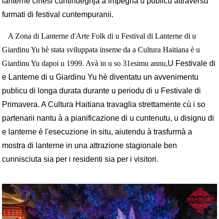
lanterne cinesi cuntinueghja à impegnà u publicu attraversu
furmati di festival cuntempuranii.
A Zona di Lanterne d'Arte Folk di u Festival di Lanterne di u
Giardinu Yu hè stata sviluppata inseme da a Cultura Haitiana è u
Giardinu Yu dapoi u 1999. Avà in u so 31esimu annu,
U Festivale di
e Lanterne di u Giardinu Yu hè diventatu un avvenimentu
publicu di longa durata durante u periodu di u Festivale di
Primavera. A Cultura Haitiana travaglia strettamente cù i so
partenarii nantu à a pianificazione di u cuntenutu, u disignu di
e lanterne è l'esecuzione in situ, aiutendu à trasfurmà a
mostra di lanterne in una attrazione stagionale ben
cunnisciuta sia per i residenti sia per i visitori.